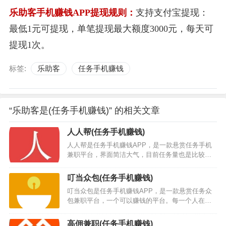
乐助客手机赚钱APP提现规则：
支持支付宝提现：
最低1元可提现，单笔提现最大额度3000元，每天可
提现1次。
标签:
乐助客
任务手机赚钱
“乐助客是(任务手机赚钱)” 的相关文章
人人帮(任务手机赚钱)
人人帮是任务手机赚钱APP，是一款悬赏任务手机
兼职平台，界面简洁大气，目前任务量也是比较多
的，用户们可以放心的在这里进行任务的操作，让
自己轻松的赚取更多的收益，每天都能赚个零花
叮当众包(任务手机赚钱)
钱。人人帮app下载安装后，平台大厅内任务多多，
叮当众包是任务手机赚钱APP，是一款悬赏任务众
包括不限于注册、下载、发帖、电商、砍价、助
包兼职平台，一个可以赚钱的平台。每一个人在叮
力、试玩等等，同时也可以根据价格、人气、易
当众包任务都能赚到钱。只要按要求完成叮当快递
做、快审等方式来筛选适合自己的任务，每天利用
平台发的任务，叮当快递就能轻松的获得现金奖
碎片时间就能为自己带来不错的收入，你还在等什
高佣兼职(任务手机赚钱)