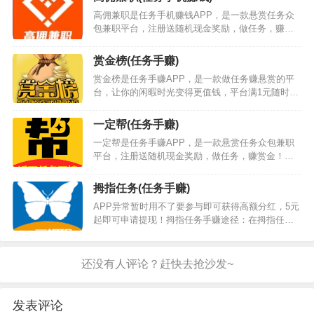
励…
么，…
高佣兼职是任务手机赚钱APP，是一款悬赏任务众
包兼职平台，注册送随机现金奖励，做任务，赚赏
金！赚钱就上高佣兼职，轻松赚赏金，裂变奖励领
到手软。…
赏金榜(任务手赚)
赏金榜是任务手赚APP，是一款做任务赚悬赏的平
台，让你的闲暇时光变得更值钱，平台满1元随时可
提现。每天都有丰富任务更新，全都是很简单的，
基本没操作难度，能让大家都轻松赚零花钱，还有
一定帮(任务手赚)
游戏试玩任务、阅读任务、分享任务等，感兴趣的
一定帮是任务手赚APP，是一款悬赏任务众包兼职
话就来下载试试看吧，几分钟已经足够完成一个任
平台，注册送随机现金奖励，做任务，赚赏金！赚
务了，不要浪费赚零花钱的时间。赏金榜手赚途
钱就上一定帮，轻松赚赏金，裂变奖励领到手软，
径：在赏金榜接各种简单任务（注册下载、关注评
一次推广永久提成，0.1元起可提现，系统可设置有
论、电商相关、投票砍价和转发分享等任务）赚取
拇指任务(任务手赚)
奖励自动提现，无需手动提现，也没有手续费。一
金…
APP异常暂时用不了要参与即可获得高额分红，5元
定帮手赚途径：在一定帮接各种简单任务（下载注
起即可申请提现！拇指任务手赚途径：在拇指任务
册任务、关注了解任务、红包砍价任务、分享转发
接各种简单任务（客服任务、微信辅助任务、电商
任务、浏览任务和电商任务）赚取佣金，还可以通
相关任务、简单投标任务、简单转发任务和短视频
过新游戏试玩来获取佣金。一定帮下载地址：点…
任务等）赚取佣金，还可以通过新游戏试玩来获取
快币。拇指任务下载地址：点击我下载拇指任务
APP或者扫描下面的二维码下载。拇指任务AP…
发表评论