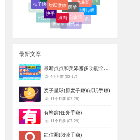
哔哩哔哩
多趣宝盒
快手
点点代发
白金熊
点淘
闲赏赚钱
趣头条
懒立帮
好赚代发
自动手机赚钱
微信阅读
最新文章
最新点点和美添赚多功能全自动挂机项目，单机一天5-10米 多号多撸【永久脚本+使用教程]
4个月前
(02-17)
麦子星球(原麦子赚)(试玩手赚)
11个月前
(07-29)
有蜂窝(任务手赚)
11个月前
(07-29)
红信圈(阅读手赚)