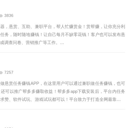
3836
神器，悬赏、互助、兼职平台，帮人忙赚赏金！赏帮赚，让你充分利
赏任务，随时随地赚钱！让自己每月不缺零花钱！客户也可以发布悬
成调查问卷、营销推广等工作。…
7257
款做悬赏任务赚钱APP，在这里用户可以通过兼职做任务赚钱，也可
还可以推广帮多多赚取收益！帮多多app下载安装后，平台内任务
、求赞、软件试玩、游戏试玩都可以！平台致力于打造全网最靠谱的
可申请提现，秒到账，平台担保佣金安全，让你用的放心，赚的开