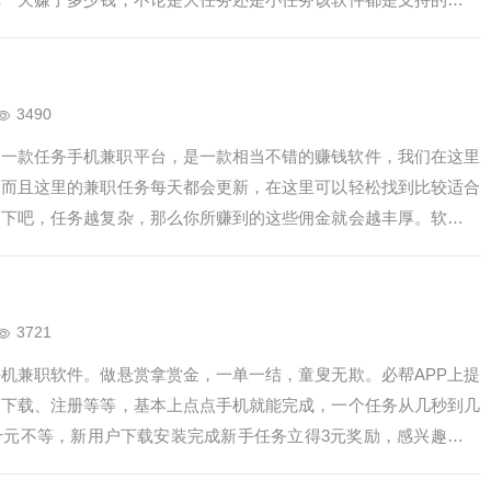
点任务，做多点大任务，这样你的钱就会变多的哦，提现也是很好提
3490
是一款任务手机兼职平台，是一款相当不错的赚钱软件，我们在这里
，而且这里的兼职任务每天都会更新，在这里可以轻松找到比较适合
一下吧，任务越复杂，那么你所赚到的这些佣金就会越丰厚。软件中
的，你可以完全放心的工作。把一些任务发给别人做，也是可以获得
，也可以让你获得很多的佣金…
3721
手机兼职软件。做悬赏拿赏金，一单一结，童叟无欺。必帮APP上提
、下载、注册等等，基本上点点手机就能完成，一个任务从几秒到几
十元不等，新用户下载安装完成新手任务立得3元奖励，感兴趣的话