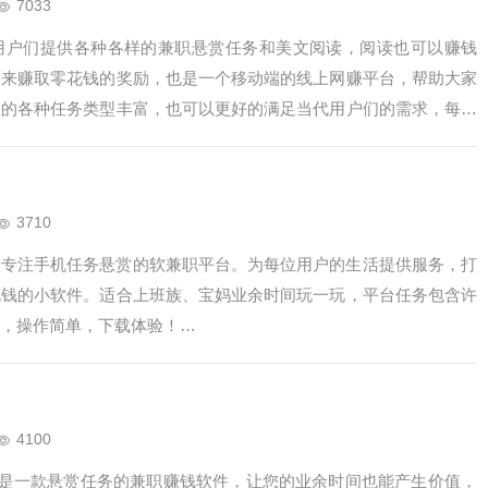
7033
为用户们提供各种各样的兼职悬赏任务和美文阅读，阅读也可以赚钱
面来赚取零花钱的奖励，也是一个移动端的线上网赚平台，帮助大家
里的各种任务类型丰富，也可以更好的满足当代用户们的需求，每天
奖励。在上面所有的兼职任务都是可以去做的，而且操作非常的简
速度都是超出你的想象的。…
3710
款专注手机任务悬赏的软兼职平台。为每位用户的生活提供服务，打
花钱的小软件。适合上班族、宝妈业余时间玩一玩，平台任务包含许
，操作简单，下载体验！…
4100
P，是一款悬赏任务的兼职赚钱软件，让您的业余时间也能产生价值，