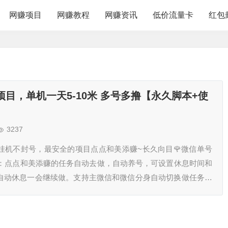
网赚项目
网赚教程
网赚资讯
低价流量卡
红包
目，单机一天5-10米 多号多撸【永久脚本+使
3237
挂机不封号，最安全的项目点点和美添赚~长久向目🌹微信单号
能：点点和美添赚的任务自动去做，自动养号，可设置休息时间和
自动休息一会继续做。支持主微信和微信分身自动切换做任务脚
以上，雷电模拟器均可。鸿蒙系统自测兼容性使用脚本前，先通过
维码注册点点和美添赚账号，通过扫描下面二维码注册点…