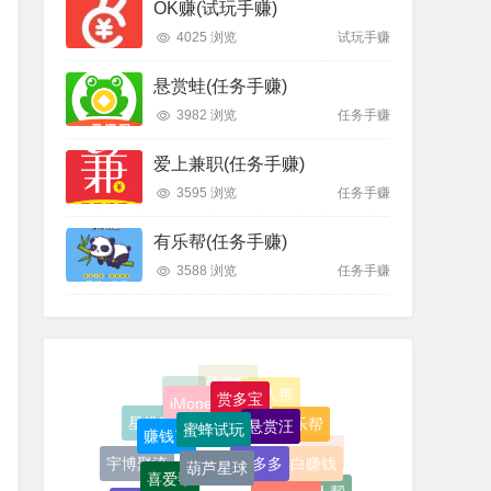
OK赚(试玩手赚)
4025 浏览
试玩手赚
悬赏蛙(任务手赚)
3982 浏览
任务手赚
爱上兼职(任务手赚)
3595 浏览
任务手赚
有乐帮(任务手赚)
3588 浏览
任务手赚
赏多宝
iMoney
蜜蜂试玩
悬赏汪
赏乐帮
赚钱了
帮多多
葫芦星球
小白赚钱
宇博聚流
喜爱帮
U米兼职
智跃微赚
人人帮
全民赞
柚子快报