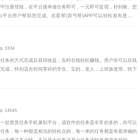
PP注册登陆，在平台接单做任务即可，一元即可提现，秒到账。您
平台用户帮助您完成。在星帮(原丐帮)APP可以轻松发布悬赏任
时，邀请好友可获得两重奖励。寻人帮，找星帮(原丐帮)，快来一
3334
取任务的方式完成后获得收益，实时在线轻松赚钱。用户亦可以在线
您完成，特别适合时间零碎的学生、宝妈，老人，上班族使用，快下
14545
是一款悬赏任务手机兼职平台，该软件的任务是非常的多的，你可以
的任务，每一种都是相当的轻松点的，每一单的任务都是有着准确的
你一天赚了多少钱，不论是大任务还是小任务该软件都是支持的，你