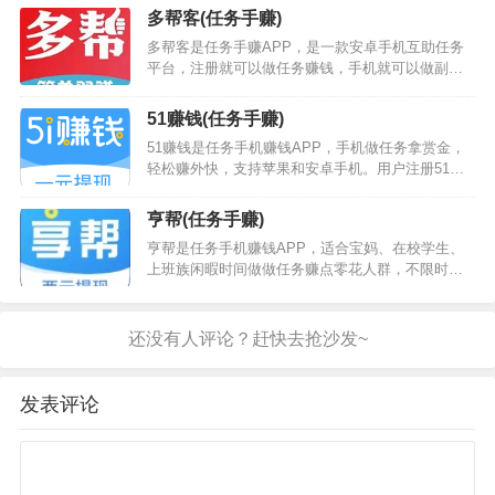
一次推广永久提成，0.1元起可提现，系统可设置有
多帮客(任务手赚)
奖励自动提现，无需手动提现，也没有手续费。一
多帮客是任务手赚APP，是一款安卓手机互助任务
定帮手赚途径：在一定帮接各种简单任务（下载注
平台，注册就可以做任务赚钱，手机就可以做副
册任务、关注了解任务、红包砍价任务、分享转发
业，赚点零花钱还是毫无压力的。多帮客任务类型
任务、浏览任务和电商任务）赚取佣金，还可以通
多，操作简单，有游戏、注册、下载、点赞、试玩
过新游戏试玩来获取佣金。一定帮下载地址：点…
51赚钱(任务手赚)
等各色小任务，动动手指，几分钟就可以做完一个
51赚钱是任务手机赚钱APP，手机做任务拿赏金，
任务，任务主审核完毕佣金立即到账，不需要一分
轻松赚外快，支持苹果和安卓手机。用户注册51赚
钱押金，无任何套路，做得多赚得多，赶紧来试试
钱就可以报名悬赏任务，完成一单即可获得佣金；
吧！手赚途径：在多帮客接各种简单任务（注册任
也可以在个人中心发布任务，平台众多用户快速完
务、助力任务和下载任务）赚取佣金，还可以通过
亨帮(任务手赚)
成你得既定目标。老牌实力团队新作，app设计精
新游…
亨帮是任务手机赚钱APP，适合宝妈、在校学生、
美，操作流畅，除了实力杠杠滴之外，所有收益满1
上班族闲暇时间做做任务赚点零花人群，不限时间
元就可以提现，延续了之前平台的优良作风。…
地点随时随地一部手机轻松赚零花。登录亨帮手机
赚钱APP，选择适合自己的任务进行接单，完成订
单待商家审核，商家审核通过完成悬赏任务。兼职
做任务的同时也可发布赏任务，发布类型多，一人
有任务众人来帮忙！亨帮手赚赚钱途径：在亨帮手
机赚钱APP接各种简单任务（关注任务、浏览任
发表评论
务、评论转发任务、电商任务、下载注册任务和
推…