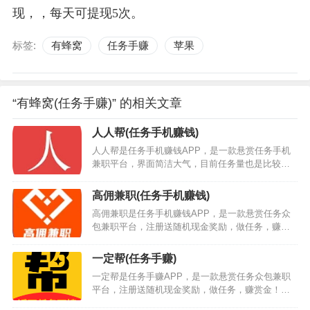
现，，每天可提现5次。
标签:
有蜂窝
任务手赚
苹果
“有蜂窝(任务手赚)” 的相关文章
人人帮(任务手机赚钱)
人人帮是任务手机赚钱APP，是一款悬赏任务手机
兼职平台，界面简洁大气，目前任务量也是比较多
的，用户们可以放心的在这里进行任务的操作，让
自己轻松的赚取更多的收益，每天都能赚个零花
高佣兼职(任务手机赚钱)
钱。人人帮app下载安装后，平台大厅内任务多多，
高佣兼职是任务手机赚钱APP，是一款悬赏任务众
包括不限于注册、下载、发帖、电商、砍价、助
包兼职平台，注册送随机现金奖励，做任务，赚赏
力、试玩等等，同时也可以根据价格、人气、易
金！赚钱就上高佣兼职，轻松赚赏金，裂变奖励领
做、快审等方式来筛选适合自己的任务，每天利用
到手软。…
碎片时间就能为自己带来不错的收入，你还在等什
一定帮(任务手赚)
么，…
一定帮是任务手赚APP，是一款悬赏任务众包兼职
平台，注册送随机现金奖励，做任务，赚赏金！赚
钱就上一定帮，轻松赚赏金，裂变奖励领到手软，