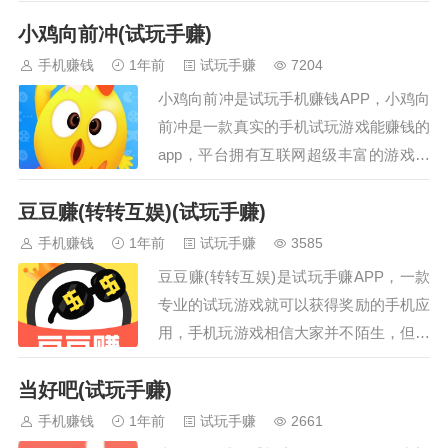
园app即可开始赚钱，用您的手机安装蘑
小鸡向前冲(试玩手赚)
菇乐园app官方正版app，蘑菇乐园，任
务简单好上手，还有各种福利送。走路打
手机赚钱
1年前
试玩手赚
7204
卡都能赚钱。喜欢玩游戏的，赶紧下载来
小鸡向前冲是试玩手机赚钱APP，小鸡向
玩吧~蘑菇乐园手赚途径：在蘑菇乐园玩
前冲是一款真实的手机试玩游戏能赚钱的
各种游戏（手游游戏、益智游戏和最新游
app，平台拥有互联网超级丰富的游戏，
戏等）赚取佣金。还可以通过应用赚和金
新人登录完成几个小任务必赚20元。你能
币赚获取佣金。蘑菇乐园下载地址…
豆豆赚(转转互娱)(试玩手赚)
从app内找到各种手游类型的游戏，有趣
好玩的同时每天试玩还能为你带来月入几
手机赚钱
1年前
试玩手赚
3585
千的高收入。小鸡向前冲手机赚钱途径：
豆豆赚(转转互娱)是试玩手赚APP，一款
在小鸡向前冲玩各种游戏（快赚游戏、3
专业的试玩游戏就可以获得奖励的手机应
分钟赚游戏、益智游戏和手游游戏等）赚
用，手机玩游戏相信大家并不陌生，但是
取佣金。小鸡向前冲手机赚钱APP下载地
在豆豆赚玩游戏不仅不花钱还可以获得平
址：点击我下载小鸡向前冲手机赚…
当好吧(试玩手赚)
台官方发放的试玩奖励。现如今游戏体验
平台非常多，佣金也是各不相同，豆豆赚
手机赚钱
1年前
试玩手赚
2661
据说是行业佣金最高的，玩同样的一款游