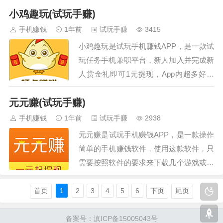
小鸡趣玩(试玩手赚)
钱、邀请赚钱等总有一款适合你，一天下
来轻轻松松就能赚到钱，非常适合学生、
手机赚钱
1年前
试玩手赚
3415
宝妈等空闲时间比较多的人群，随时随地
小鸡趣玩是试玩手机赚钱APP，是一款试
可玩！…
玩任务手机兼职平台，新人加入并完成新
人赏金礼即可1元提现，App内超多好玩
又有趣的手游等你来体验，玩上几局斗地
元元赚(试玩手赚)
主或者连连看即可获得丰厚赏金回报，单
次可赚1-50元不等，空闲时间、无聊时间
手机赚钱
1年前
试玩手赚
2938
都可以玩一玩来赚钱，简单又不失乐
元元赚是试玩手机赚钱APP，是一款操作
趣！…
简单的手机赚钱软件，使用这款软件，只
需要按照软件的要求来下载几个游戏或者
软件，就能赚取零花钱哦。如果你还能拉
到好友一起来赚，那么你赚的钱也将会更
首页
1
2
3
4
5
6
下页
尾页
多哦！觉得这款软件还不错的小伙伴快来
下载吧！…
备案号：滇ICP备15005043号