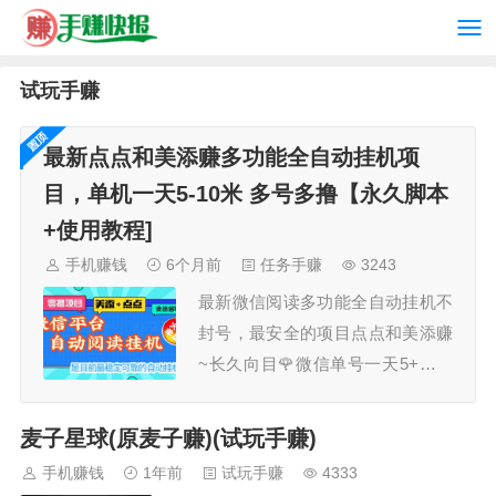
试玩手赚
最新点点和美添赚多功能全自动挂机项
目，单机一天5-10米 多号多撸【永久脚本
+使用教程]
手机赚钱
6个月前
任务手赚
3243
最新微信阅读多功能全自动挂机不
封号，最安全的项目点点和美添赚
~长久向目🌹微信单号一天5+，多
号多撸脚本功能：点点和美添赚的
任务自动去做，自动养号，可设置
麦子星球(原麦子赚)(试玩手赚)
休息时间和每天的任务数量。没任
手机赚钱
1年前
试玩手赚
4333
务时自动休息一会继续做。支持主