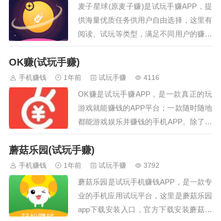
麦子星球(原麦子赚)是试玩手赚APP，提
微信和微信分身自动切换做任务脚
供海量优质任务供用户自由选择，这里有
本包更新适配机型安卓7.0以上，雷
阅读、试玩等类型，满足不同用户的赚钱
电模拟器均可。鸿蒙系统自测兼容
需求！平台更新每日任务，完成就有丰厚
性使用脚本前，先通过微信分别扫
OK赚(试玩手赚)
的奖励。邀请或推广还能赚取额外佣金。
码下面的两个二维码注册点点和美
快速提现让赚钱不等待，喜欢的朋友就来
手机赚钱
1年前
试玩手赚
4116
添赚账号，通过扫描下面二维码注
下载吧！…
册点…
OK赚是试玩手赚APP，是一款真正的玩
游戏就能赚钱的APP平台；一款随时随地
都能游戏娱乐并赚钱的手机APP。除了游
戏赚钱外，用户还可以下载应用以及收徒
蘑菇乐园(试玩手赚)
来获得奖励！OK赚app，任务多、奖励
多、注册就送钱，提现秒到账！…
手机赚钱
1年前
试玩手赚
3792
蘑菇乐园是试玩手机赚钱APP，是一款专
业的手机应用试玩平台，这里是蘑菇乐园
app下载安装入口，官方下载安装蘑菇乐