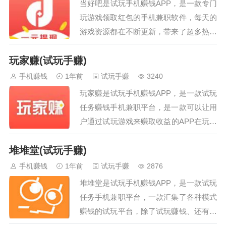
当好吧是试玩手机赚钱APP，是一款专门
戏，A平台获得奖励5元，在豆豆赚可以
玩游戏领取红包的手机兼职软件，每天的
获得7元，长此以往，也是一笔不小的收
游戏资源都在不断更新，带来了超多热门
入。…
的试玩任务，每天的游戏资源都在不断更
玩家赚(试玩手赚)
新，很多服务以及信息都可以查看，奖励
很丰厚，还可以邀请好友参与进来哦，悬
手机赚钱
1年前
试玩手赚
3240
赏任务也有很多，游戏环节也有很多，用
玩家赚是试玩手机赚钱APP，是一款试玩
户每天登录都可以获得更多红包奖励，这
任务赚钱手机兼职平台，是一款可以让用
款软件里面有非常多的任务。…
户通过试玩游戏来赚取收益的APP在玩家
赚任务平台中不需要任何的投资而且这款
堆堆堂(试玩手赚)
软件的体现门槛非常的低完成试玩任务可
以获得相当可观的收益，试玩几分钟即可
手机赚钱
1年前
试玩手赚
2876
完成任务领取收益奖励，提现速度快，游
堆堆堂是试玩手机赚钱APP，是一款试玩
戏种类多，涵盖八大游戏平台，畅玩自
任务手机兼职平台，一款汇集了各种模式
由。…
赚钱的试玩平台，除了试玩赚钱、还有直
播赚钱、游戏赚钱、阅读赚钱、视频赚