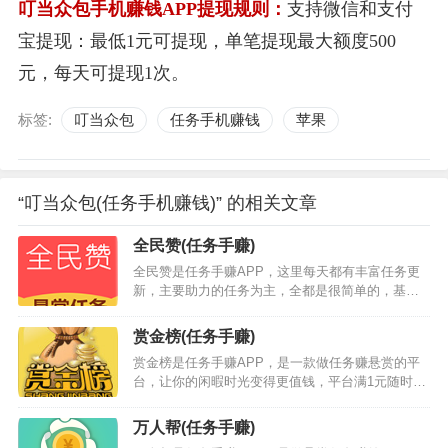
叮当众包手机赚钱APP提现规则：
支持微信和支付
宝提现：最低1元可提现，单笔提现最大额度500
元，每天可提现1次。
标签:
叮当众包
任务手机赚钱
苹果
“叮当众包(任务手机赚钱)” 的相关文章
全民赞(任务手赚)
全民赞是任务手赚APP，这里每天都有丰富任务更
新，主要助力的任务为主，全都是很简单的，基本
没操作难度，能让大家都轻松赚零花钱，还有游戏
试玩任务，感兴趣的话就来下载试试看吧！手赚途
赏金榜(任务手赚)
径：在全民赞接各种简单任务（主要助力的任务为
赏金榜是任务手赚APP，是一款做任务赚悬赏的平
主）赚取佣金，还可以通过新游戏试玩来获取佣
台，让你的闲暇时光变得更值钱，平台满1元随时可
金。全民赞下载地址：点击我下载全民赞APP或者
提现。每天都有丰富任务更新，全都是很简单的，
扫描下面的二维码下载，安装后填写邀请码
基本没操作难度，能让大家都轻松赚零花钱，还有
（145qds）可获得奖励。全民赞APP截图：全民
万人帮(任务手赚)
游戏试玩任务、阅读任务、分享任务等，感兴趣的
赞…