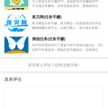
万人帮是任务手赚APP，是做悬赏任务赚钱APP，
话就来下载试试看吧，几分钟已经足够完成一个任
不仅做任务赚钱，还有连续其拿到、看视频等玩法
务了，不要浪费赚零花钱的时间。赏金榜手赚途
也能赚钱，真是好玩又好赚。万人帮app下载安装
径：在赏金榜接各种简单任务（注册下载、关注评
后，平台上面每天都有大量任务发布，任务种类丰
论、电商相关、投票砍价和转发分享等任务）赚取
夜贝网(任务手赚)
富多样，福利也很多，对手机兼职感兴趣的用户直
金…
夜贝网是任务手赚，夜贝网是一款最新推出的手机
接使用这款软件就可以轻松的搞定，万人帮平台稳
赚钱网赚任务平台。在夜贝网上，每天都会更新超
定长久，除了传统的帮人砍价、悬赏互助，还增加
多网赚任务，用户可以根据自己的时间来赚钱，完
了种水果赚钱的小游戏，新人赚取的收益满一元就
成任务就可以轻松获得佣金。汇集试玩、看视频、
能提现，后续两元起提现，快速到账，安全无忧…
拇指任务(任务手赚)
点赞、挂机等在内的多种赚钱任务，夜贝网不仅赚
APP异常暂时用不了要参与即可获得高额分红，5元
钱任务类型繁多，而且夜贝网操作起来都很简单！
起即可申请提现！拇指任务手赚途径：在拇指任务
夜贝网手赚途径：在夜贝网接各种简单任务（微信
接各种简单任务（客服任务、微信辅助任务、电商
公众号任务和微信阅读任务）赚取金币。夜贝网下
相关任务、简单投标任务、简单转发任务和短视频
载地址：点击我下载夜贝网APP或者扫描下面的二
任务等）赚取佣金，还可以通过新游戏试玩来获取
维…
快币。拇指任务下载地址：点击我下载拇指任务
APP或者扫描下面的二维码下载。拇指任务AP…
发表评论