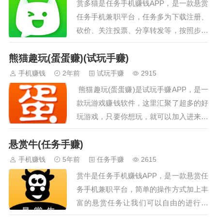
赏多猫是任务手机赚钱APP，是一款悬赏
手的钱才是你的钱。…
任务手机兼职平台，任务多为下载注册、
砍价、关注投票、分享转发等，按照步骤
操作即可完成。悬赏佣金托管至悬赏猫平
熊猫趣玩(蛋蛋赚)(试玩手赚)
台，任务完成审核发奖。…
手机赚钱
2年前
试玩手赚
2915
熊猫趣玩(蛋蛋赚)是试玩手赚APP，是一
款玩游戏赚钱软件，这里汇聚了超多的好
玩游戏，只要你想玩，就可以加入进来，
轻松赚红包，任何时候都可以加入进来，
悬赏牛(任务手赚)
零花钱不用愁，利用好自己的空闲时间即
可，放松身心，排忧解压，任务简单，动
手机赚钱
5年前
任务手赚
2615
动手指就可以完成，相应的佣金丰厚，还
赏牛是任务手机赚钱APP，是一款悬赏任
有各种福利活动等你来参与，福利满满，
务手机兼职平台，简单的操作方式加上丰
感兴趣的朋友快快来加入吧！…
富的悬赏任务让我们可以自由的进行选
择，涵盖多个方面让我们快速的找到适合