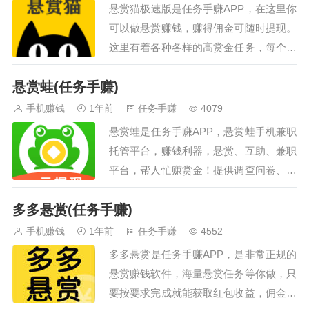
悬赏猫极速版是任务手赚APP，在这里你
微信和微信分身自动切换做任务脚
可以做悬赏赚钱，赚得佣金可随时提现。
本包更新适配机型安卓7.0以上，雷
这里有着各种各样的高赏金任务，每个任
电模拟器均可。鸿蒙系统自测兼容
务的赏金都非常的可观，平台每天定时更
性使用脚本前，先通过微信分别扫
悬赏蛙(任务手赚)
新任务，大家可以在这里通过完成任务来
码下面的两个二维码注册点点和美
赚赏金，非常的自由，让大家在家不出门
手机赚钱
1年前
任务手赚
4079
添赚账号，通过扫描下面二维码注
也可以轻松的赚到钱，就算是新手也不要
册点…
悬赏蛙是任务手赚APP，悬赏蛙手机兼职
紧，非常容易上手，利用碎片时间就可以
托管平台，赚钱利器，悬赏、互助、兼职
完成，感兴趣就来下载悬赏猫极速版体验
平台，帮人忙赚赏金！提供调查问卷、数
吧！一元提现，快速到账，安全无忧！…
据采集等众包服务。悬赏蛙，让你充分利
多多悬赏(任务手赚)
用自己的碎片时间，简单做悬赏任务，随
时随地赚钱！让自己每月不缺零花钱！用
手机赚钱
1年前
任务手赚
4552
户也可以自行发布悬赏、让其他用户帮你
多多悬赏是任务手赚APP，是非常正规的
完成调查问卷、数据采集、营销推广等工
悬赏赚钱软件，海量悬赏任务等你做，只
作。…
要按要求完成就能获取红包收益，佣金高