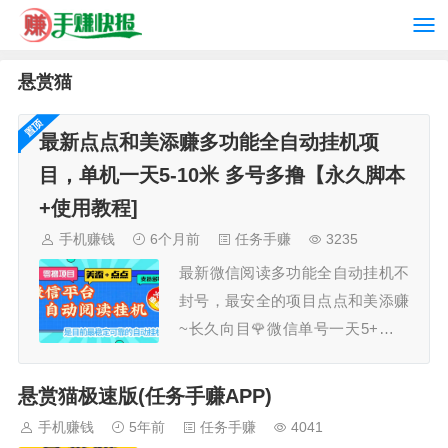
悬赏猫
最新点点和美添赚多功能全自动挂机项
目，单机一天5-10米 多号多撸【永久脚本
+使用教程]
手机赚钱
6个月前
任务手赚
3235
最新微信阅读多功能全自动挂机不
封号，最安全的项目点点和美添赚
~长久向目🌹微信单号一天5+，多
号多撸脚本功能：点点和美添赚的
任务自动去做，自动养号，可设置
悬赏猫极速版(任务手赚APP)
休息时间和每天的任务数量。没任
手机赚钱
5年前
任务手赚
4041
务时自动休息一会继续做。支持主