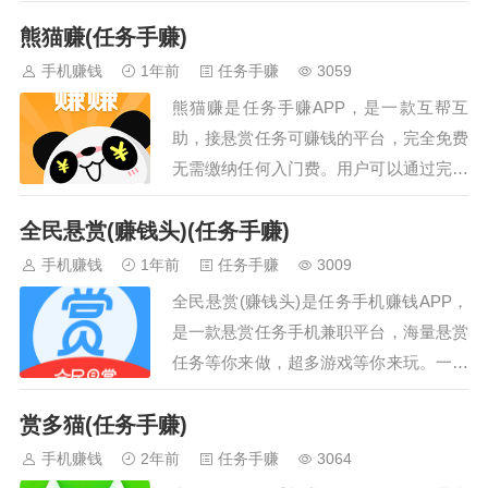
任务多，满足大家的赚钱需求。操作简
熊猫赚(任务手赚)
单，动动手指就能轻松赚钱，非常适合学
生党、宝妈、家庭主妇、上班族等想要利
手机赚钱
1年前
任务手赚
3059
用闲暇时间赚钱的群体，有兴趣的小伙伴
熊猫赚是任务手赚APP，是一款互帮互
赶紧下载试试吧！…
助，接悬赏任务可赚钱的平台，完全免费
无需缴纳任何入门费。用户可以通过完成
各类任务获得收益，悬赏、浏览、红包大
全民悬赏(赚钱头)(任务手赚)
厅等多任务赚钱模式，让你轻松赚取生活
费，实现小目标！…
手机赚钱
1年前
任务手赚
3009
全民悬赏(赚钱头)是任务手机赚钱APP，
是一款悬赏任务手机兼职平台，海量悬赏
任务等你来做，超多游戏等你来玩。一单
一赚，都是0撸，有空闲时间想做就做。
赏多猫(任务手赚)
这年头软件层出不穷，与其玩千个百个软
件，不如玩好一个。与其畏畏缩缩玩资金
手机赚钱
2年前
任务手赚
3064
盘，不如老老实实玩它，0撸赚。能到你