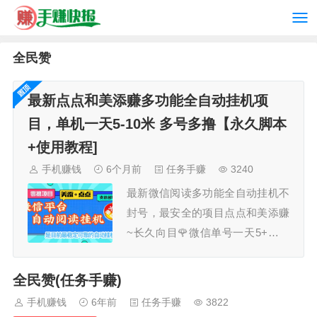
全民赞
最新点点和美添赚多功能全自动挂机项
目，单机一天5-10米 多号多撸【永久脚本
+使用教程]
手机赚钱
6个月前
任务手赚
3240
最新微信阅读多功能全自动挂机不
封号，最安全的项目点点和美添赚
~长久向目🌹微信单号一天5+，多
号多撸脚本功能：点点和美添赚的
任务自动去做，自动养号，可设置
全民赞(任务手赚)
休息时间和每天的任务数量。没任
手机赚钱
6年前
任务手赚
3822
务时自动休息一会继续做。支持主