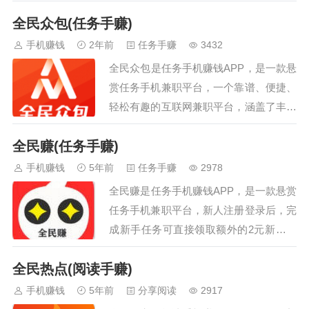
零花。使用全民头条app，看新闻、赢好
全民众包(任务手赚)
礼，每天活动送不停，宝箱、福利等奖励
让阅读变得更有价值，邀请好友一起看，
手机赚钱
2年前
任务手赚
3432
有趣还有钱，目前兑换汇率极高，1000金
全民众包是任务手机赚钱APP，是一款悬
币=1元，无上限转发收益，无上限阅读收
赏任务手机兼职平台，一个靠谱、便捷、
益。…
轻松有趣的互联网兼职平台，涵盖了丰富
的任务类型和海量的任务供你选择，包括
全民赚(任务手赚)
线上兼职（全民赚钱、数据采集、数据标
注、红包头条、试玩应用、问卷调查等）
手机赚钱
5年前
任务手赚
2978
和线下兼职（城市兼职和手工活等），线
全民赚是任务手机赚钱APP，是一款悬赏
上和线下结合，不断的为大家开拓、探
任务手机兼职平台，新人注册登录后，完
索，追求创新、轻松的赚钱方式。…
成新手任务可直接领取额外的2元新手奖
励。，在平台上有着超多的赚钱任务，可
全民热点(阅读手赚)
供用户自行选择，而且每个任务的难度对
应着不等的佣金，用户做的越多赚的也就
手机赚钱
5年前
分享阅读
2917
越多。无论是学生党还是宝妈都可以来使