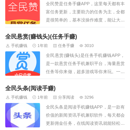
全民赞是任务手赚APP，这里每天都有丰
微信和微信分身自动切换做任务脚
富任务更新，主要助力的任务为主，全都
本包更新适配机型安卓7.0以上，雷
是很简单的，基本没操作难度，能让大家
电模拟器均可。鸿蒙系统自测兼容
都轻松赚零花钱，还有游戏试玩任务，感
性使用脚本前，先通过微信分别扫
全民悬赏(赚钱头)(任务手赚)
兴趣的话就来下载试试看吧！手赚途径：
码下面的两个二维码注册点点和美
在全民赞接各种简单任务（主要助力的任
手机赚钱
1年前
任务手赚
3010
添赚账号，通过扫描下面二维码注
务为主）赚取佣金，还可以通过新游戏试
册点…
全民悬赏(赚钱头)是任务手机赚钱APP，
玩来获取佣金。全民赞下载地址：点击我
是一款悬赏任务手机兼职平台，海量悬赏
下载全民赞APP或者扫描下面的二维码下
任务等你来做，超多游戏等你来玩。一单
载，安装后填写邀请码（145qds）可获
一赚，都是0撸，有空闲时间想做就做。
得奖励。全民赞APP截图：全民赞…
全民头条(阅读手赚)
这年头软件层出不穷，与其玩千个百个软
件，不如玩好一个。与其畏畏缩缩玩资金
手机赚钱
1年前
分享阅读
3296
盘，不如老老实实玩它，0撸赚。能到你
全民头条是阅读手机赚钱APP，是一款有
手的钱才是你的钱。…
价值的新闻资讯手机兼职软件，每天都会
更新佣金任务，在线阅读资讯就能轻松赚