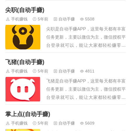
信，不要用自己的生活微信），能让大家
赚钱APP，安装后填写邀请码（c…
尖职(自动手赚)
都轻松赚零花钱，感兴趣的话就来下载试
试看吧！ 飞翔手机赚钱途径：在飞翔授
手机赚钱
5年前
自动手赚
5508
权微信登录挂机赚取佣金。 飞翔手机赚
尖职是自动手赚APP，这里每天都有丰富
钱APP下载地址：点击我下载飞翔手机赚
任务更新，主要以微信为主，微信授权平
钱APP或者扫描下面的二维码下载飞翔手
台登录就可以，能让大家都轻松赚零花
机赚钱APP，安装后…
钱，感兴趣的话就来下载试试看吧！尖职
飞猪(自动手赚)
手赚途径：在尖职授权微信登录挂机赚取
佣金。…
手机赚钱
5年前
自动手赚
4811
飞猪是自动手赚APP，这里每天都有丰富
任务更新，主要以微信为主，微信授权平
台登录就可以，能让大家都轻松赚零花
钱，感兴趣的话就来下载试试看吧！…
掌上点(自动手赚)
手机赚钱
5年前
自动手赚
5609