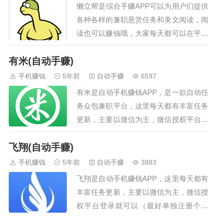
懒立帮是综合手赚APP可以为用户们提供
微信和微信分身自动切换做任务脚
各种各样的兼职悬赏任务和美文阅读，阅
本包更新适配机型安卓7.0以上，雷
读也可以赚钱哦，大家每天都可以在平台
电模拟器均可。鸿蒙系统自测兼容
里面来赚取零花钱的奖励，也是一个移动
性使用脚本前，先通过微信分别扫
有米(自动手赚)
端的线上网赚平台，帮助大家在线上就能
码下面的两个二维码注册点点和美
轻松获得奖励，这里的各种任务类型丰
手机赚钱
5年前
自动手赚
6597
添赚账号，通过扫描下面二维码注
富，也可以更好的满足当代用户们的需
册点…
有米是自动手机赚钱APP，是一款自动任
求，每天都能在这里来查看最新的收益奖
务众包兼职平台，这里每天都有丰富任务
励。在上面所有的兼职任务都是可以去做
更新，主要以微信为主，微信授权平台登
的，而且操作非常的简单，不管是接单还
录就可以（最好单独注册个微信，不要用
是提交审核的速度都是超出你的想象的。
飞翔(自动手赚)
自己的生活微信），能让大家都轻松赚零
…
花钱，感兴趣的话就来下载试试看吧！有
手机赚钱
5年前
自动手赚
3883
米手机赚钱途径：在有米手机赚钱APP授
飞翔是自动手机赚钱APP，这里每天都有
权微信登录挂机赚取佣金。有米手机赚钱
丰富任务更新，主要以微信为主，微信授
APP下载地址：点击我下载有米手机赚钱
权平台登录就可以（最好单独注册个微
APP或者扫描下面的二维码下载有米手机