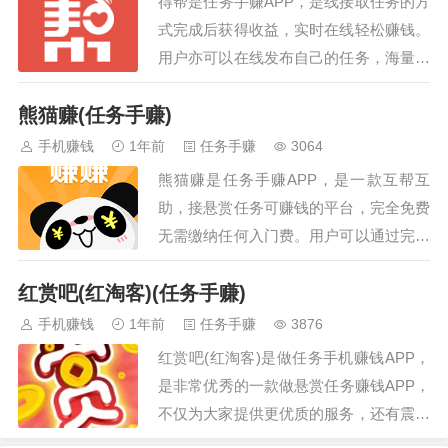
得帮是任务手赚APP，是线接取任务的方
赶紧下载试试吧！…
式完成后获得收益，实时在线轻松赚钱。
用户亦可以在线发布自己的任务，海量用
户帮您完成，特别适合时间零碎的学生、
熊猫赚(任务手赚)
宝妈，老人，上班族使用，快下载体验
吧！…
手机赚钱
1年前
任务手赚
3064
熊猫赚是任务手赚APP，是一款互帮互
助，接悬赏任务可赚钱的平台，完全免费
无需缴纳任何入门费。用户可以通过完成
各类任务获得收益，悬赏、浏览、红包大
红赏吧(红淘客)(任务手赚)
厅等多任务赚钱模式，让你轻松赚取生活
费，实现小目标！…
手机赚钱
1年前
任务手赚
3876
红赏吧(红淘客)是做任务手机赚钱APP，
是非常优秀的一款做悬赏任务赚钱APP，
不仅为大家提供更优质的服务，还有震撼
上新功能、更多福利功能，等待您的开