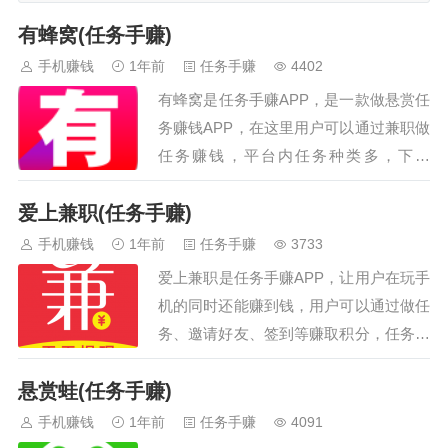
任务自动去做，自动养号，可设置
有蜂窝(任务手赚)
休息时间和每天的任务数量。没任
手机赚钱
1年前
任务手赚
4402
务时自动休息一会继续做。支持主
有蜂窝是任务手赚APP，是一款做悬赏任
微信和微信分身自动切换做任务脚
务赚钱APP，在这里用户可以通过兼职做
本包更新适配机型安卓7.0以上，雷
任务赚钱，平台内任务种类多，下载
电模拟器均可。鸿蒙系统自测兼容
APP、软件注册、求赞、搜索、加群都可
性使用脚本前，先通过微信分别扫
爱上兼职(任务手赚)
以！平台致力于打造全网最靠谱的悬赏任
码下面的两个二维码注册点点和美
务赚钱APP，1元即可申请提现，秒到
手机赚钱
1年前
任务手赚
3733
添赚账号，通过扫描下面二维码注
账。…
册点…
爱上兼职是任务手赚APP，让用户在玩手
机的同时还能赚到钱，用户可以通过做任
务、邀请好友、签到等赚取积分，任务主
要分为三个模块，官方任务、高价任务、
悬赏蛙(任务手赚)
巨额任务，获得的积分可以微信或支付宝
提现。…
手机赚钱
1年前
任务手赚
4091