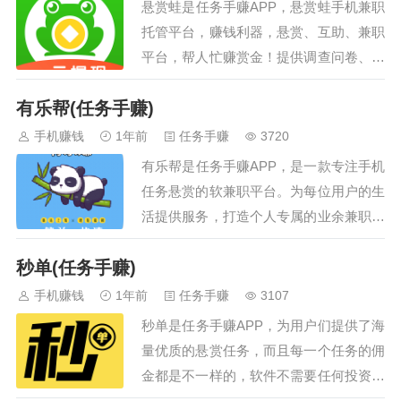
悬赏蛙是任务手赚APP，悬赏蛙手机兼职
托管平台，赚钱利器，悬赏、互助、兼职
平台，帮人忙赚赏金！提供调查问卷、数
据采集等众包服务。悬赏蛙，让你充分利
有乐帮(任务手赚)
用自己的碎片时间，简单做悬赏任务，随
时随地赚钱！让自己每月不缺零花钱！用
手机赚钱
1年前
任务手赚
3720
户也可以自行发布悬赏、让其他用户帮你
有乐帮是任务手赚APP，是一款专注手机
完成调查问卷、数据采集、营销推广等工
任务悬赏的软兼职平台。为每位用户的生
作。…
活提供服务，打造个人专属的业余兼职赚
点零花钱的小软件。适合上班族、宝妈业
秒单(任务手赚)
余时间玩一玩，平台任务包含许多下载注
册、砍价助力等微任务，操作简单，下载
手机赚钱
1年前
任务手赚
3107
体验！…
秒单是任务手赚APP，为用户们提供了海
量优质的悬赏任务，而且每一个任务的佣
金都是不一样的，软件不需要任何投资，
随时提现不花钱，一款真实可靠的兼职平