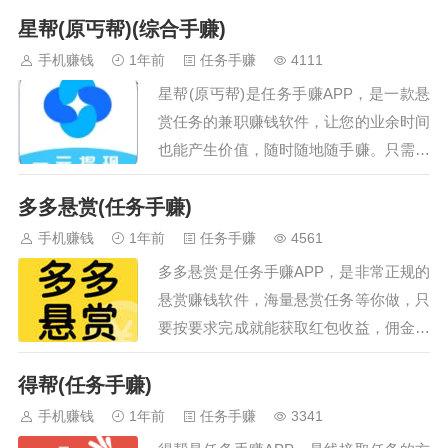
星帮(原丐帮)(综合手赚)
台，软件实时更新，动动手指就能完成拿
奖励，每天兼职都会不一样。…
手机赚钱
1年前
任务手赚
4111
星帮(原丐帮)是任务手赚APP，是一款悬
赏任务的兼职赚钱软件，让您的业余时间
也能产生价值，随时随地随手赚。只需要
下载APP注册登陆，在平台接单做任务即
多多悬赏(任务手赚)
可，一元即可提现，秒到账。您也可以在
平台发布您的需求，由平台用户帮助您完
手机赚钱
1年前
任务手赚
4561
成。在星帮(原丐帮)APP可以轻松发布悬
多多悬赏是任务手赚APP，是非常正规的
赏任务，更可以快速做任务赚钱。同时，
悬赏赚钱软件，海量悬赏任务等你做，只
邀请好友可获得两重奖励。寻人帮，找星
要按要求完成就能获取红包收益，佣金高
帮(原丐帮)，快来一起做个赚钱小能手吧
任务多，满足大家的赚钱需求。操作简
~…
得帮(任务手赚)
单，动动手指就能轻松赚钱，非常适合学
生党、宝妈、家庭主妇、上班族等想要利
手机赚钱
1年前
任务手赚
3341
用闲暇时间赚钱的群体，有兴趣的小伙伴