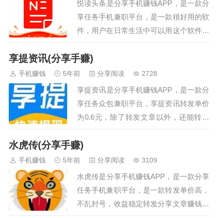
悦读头条是分享手机赚钱APP，是一款分
享任务手机兼职平台，是一款很好用的软
件，用户在日常生活中可以用这个软件阅
读一些新闻资讯，这里每天都会更新最新
享提资讯(分享手赚)
的新闻资讯，打开就能浏览，内容包含很
多版块，有健康、体育、育儿、美食等
手机赚钱
5年前
分享阅读
2728
等，大事小事都能随时看，图文并茂，新
享提资讯是分享手机赚钱APP，是一款分
闻观感更好，喜欢可以来看看。…
享任务众包兼职平台，享提资讯转发单价
为0.6元，除了转发文章以外，还能转发
视频，转发文章到朋友圈中，未免会有点
水虎传(分享手赚)
尴尬，但是转发视频就避免了尴尬，而且
朋友圈里发个视频在生活中是再正常不过
手机赚钱
5年前
分享阅读
3109
了。转发视频这一玩法在很多转发平台里
水虎传是分享手机赚钱APP，是一款分享
面是没有的，这使得这个平台有更好的转
任务手机兼职平台，是一款转发单价高，
发效果和收益。…
不乱封号，收益稳定转发分享文章赚钱平
台类型的app，为您提供最新官方正版下