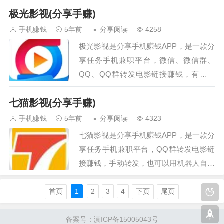
极光影视(分享手赚)
载。支持苹果/安卓系统用户使用。满20
元起即可取出，水虎传平台上提供了超多
手机赚钱
5年前
分享阅读
4258
内容丰富又绿色的文章和视频资讯，其中
极光影视是分享手机赚钱APP，是一款分
11:00-14:00为本地资讯，好友不被打扰，
享任务手机兼职平台，微信、微信群、
群主不踢，不易封号，收益奖励无上限，
QQ、QQ群转发电影链接赚钱，有人点
每天可做！…
击观看电影、电视剧等，你就能赚到钱。
七猫影视(分享手赚)
每万点击率380元收益。…
手机赚钱
5年前
分享阅读
4323
七猫影视是分享手机赚钱APP，是一款分
享任务手机兼职平台，QQ群转发电影链
接赚钱，手动转发，也可以用机器人自动
转发，平台自带QQ机器人，你只需建立
自己的Q群，把机器人拉到群里设置管
首页
1
2
3
4
下页
尾页
理，有人在群里观看电影、电视剧等，你
就能赚到钱。每万点击率380元收益。七
备案号：滇ICP备15005043号