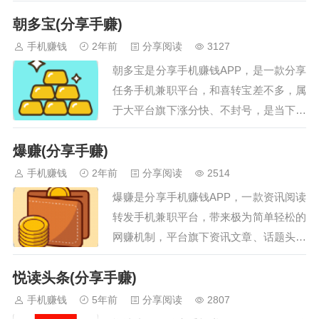
安装就有新人奖励，平台上面文章资讯丰
吧！…
朝多宝(分享手赚)
富，转发分享到微信被点击阅读后，就能
获得相应的现金奖励，转发后被连续阅读
手机赚钱
2年前
分享阅读
3127
收益4天、7天、15天，还有额外的现金奖
朝多宝是分享手机赚钱APP，是一款分享
励，感兴趣的朋友赶快来下载趣赚转发文
任务手机兼职平台，和喜转宝差不多，属
章赚钱…
于大平台旗下涨分快、不封号，是当下非
常值得做的转发平台之一。朝多宝app下
爆赚(分享手赚)
载安装后，只需根据提示将平台内的文
章/视频转发分享到微信群或者朋友圈即
手机赚钱
2年前
分享阅读
2514
可坐等收益，每被有效阅读一次就能获得
爆赚是分享手机赚钱APP，一款资讯阅读
现金奖励，被阅读的越多赚的也就越多，
转发手机兼职平台，带来极为简单轻松的
感兴趣的朋友快来下载朝多宝转发文章赚
网赚机制，平台旗下资讯文章、话题头条
钱吧！…
更新速度非常快，确保大家第一时间了解
悦读头条(分享手赚)
关注感兴趣的新闻热点，让用户体验更多
赚钱乐趣，喜欢爆赚的小伙伴欢迎下载使
手机赚钱
5年前
分享阅读
2807
用体验。…