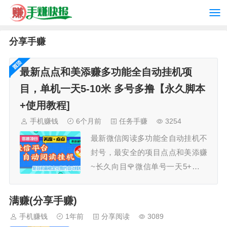
分享手赚
最新点点和美添赚多功能全自动挂机项
目，单机一天5-10米 多号多撸【永久脚本
+使用教程]
手机赚钱
6个月前
任务手赚
3254
最新微信阅读多功能全自动挂机不
封号，最安全的项目点点和美添赚
~长久向目🌹微信单号一天5+，多
号多撸脚本功能：点点和美添赚的
任务自动去做，自动养号，可设置
满赚(分享手赚)
休息时间和每天的任务数量。没任
手机赚钱
1年前
分享阅读
3089
务时自动休息一会继续做。支持主