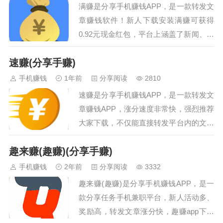
满赚是分享手机赚钱APP，是一款转发文
微信和微信分身自动切换做任务脚
章赚钱软件！新人下载安装满赚可获得
本包更新适配机型安卓7.0以上，雷
0.92元现金红包，平台上涵盖了新闻、娱
电模拟器均可。鸿蒙系统自测兼容
乐、美食、科技、养生等文章资讯，内容
性使用脚本前，先通过微信分别扫
速赚(分享手赚)
正规且支持上传，用户只需将你觉得不错
码下面的两个二维码注册点点和美
的内容分享到微信群或朋友圈，好友成功
手机赚钱
1年前
分享阅读
2810
添赚账号，通过扫描下面二维码注
阅读就能挣钱！…
册点…
速赚是分享手机赚钱APP，是一款转发文
章赚钱APP，涨分速度非常快，强烈推荐
大家下载，不仅能直接转发平台内的文章
到微信，还可以上传文章后再进行转发。
趣来赚(趣赚)(分享手赚)
速赚app下载安装就有新人奖励，平台内
有着丰富的文章资讯和精彩视频，涵盖十
手机赚钱
2年前
分享阅读
3332
几种类型，大家完全可以根据自己的喜好
趣来赚(趣赚)是分享手机赚钱APP，是一
来选择，玩过前面闪赚、快赚的朋友都知
款分享任务手机兼职平台，新人活动多、
道，是现阶段涨分最快的转发平台之一，
奖励高，转发文章涨分快，趣赚app下载
感兴趣的朋友快来下载速赚转发文章赚钱