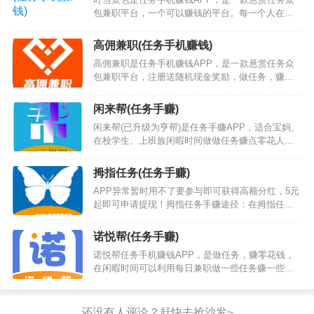
度，能让大家都轻松赚零花钱感兴趣的话就来下载
包兼职平台，一个可以赚钱的平台。每一个人在叮
试试看吧！手赚途径：在智跃微赚接各种简单任务
当众包任务都能赚到钱。只要按要求完成叮当快递
（简单任务、下载任务、注册任务和应用试玩任务
平台发的任务，叮当快递就能轻松的获得现金奖
等）赚取佣金。智跃微赚下载地址：点击我下载智
高佣兼职(任务手机赚钱)
励…
跃微…
高佣兼职是任务手机赚钱APP，是一款悬赏任务众
包兼职平台，注册送随机现金奖励，做任务，赚赏
金！赚钱就上高佣兼职，轻松赚赏金，裂变奖励领
到手软。…
闲来帮(任务手赚)
闲来帮(已升级为亨帮)是任务手赚APP，适合宝妈、
在校学生、上班族闲暇时间做做任务赚点零花人
群，不限时间地点随时随地一部手机轻松赚零花。
登录闲来帮APP，选择适合自己的任务进行接单，
拇指任务(任务手赚)
完成订单待商家审核，商家审核通过完成悬赏任
APP异常暂时用不了要参与即可获得高额分红，5元
务。兼职做任务的同时也可发布赏任务，发布类型
起即可申请提现！拇指任务手赚途径：在拇指任务
多，一人有任务众人来帮忙！手赚途径：在闲来帮
接各种简单任务（客服任务、微信辅助任务、电商
接各种简单任务（关注任务、浏览任务、评论转发
相关任务、简单投标任务、简单转发任务和短视频
任务、电商任务、下载注册任务和推广引流任务）
诺悦帮(任务手赚)
任务等）赚取佣金，还可以通过新游戏试玩来获取
…
诺悦帮任务手机赚钱APP，是做任务，赚零花钱，
快币。拇指任务下载地址：点击我下载拇指任务
在闲暇时间可以利用每日兼职做一些任务赚一些零
APP或者扫描下面的二维码下载。拇指任务AP…
花钱。当然也是可以发布任务!任务类型包含简单任
务、下载注册、高价任务、其它悬赏等，任务单价
几毛钱到几十块钱不等，单价根据任务所需花费的