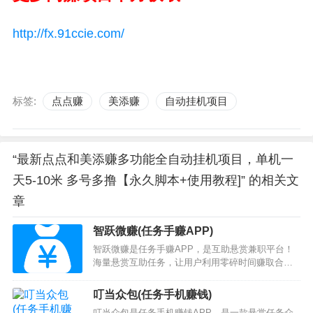
http://fx.91ccie.com/
标签:
点点赚
美添赚
自动挂机项目
“最新点点和美添赚多功能全自动挂机项目，单机一
天5-10米 多号多撸【永久脚本+使用教程]” 的相关文
章
智跃微赚(任务手赚APP)
智跃微赚是任务手赚APP，是互助悬赏兼职平台！
海量悬赏互助任务，让用户利用零碎时间赚取合理
佣金。每个悬赏的赏金都已托管到平台，只要您完
成对应的悬赏，平台立即发放赏金，再也不用担心
叮当众包(任务手机赚钱)
拖欠和受骗。，全都是很简单的，基本没操作难
叮当众包是任务手机赚钱APP，是一款悬赏任务众