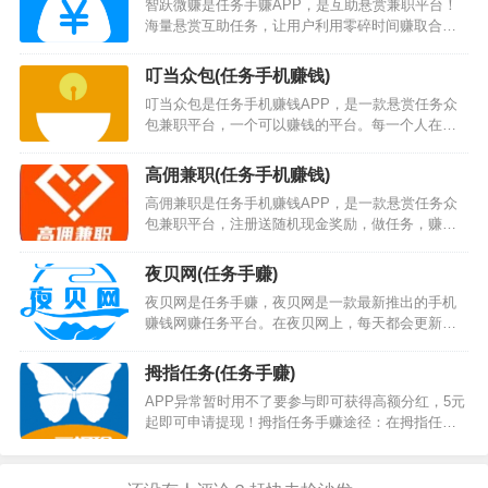
智跃微赚是任务手赚APP，是互助悬赏兼职平台！
简单撸零花钱的方式，感兴趣的可以试试！手赚途
海量悬赏互助任务，让用户利用零碎时间赚取合理
径：在宇博聚流接简单任务（抖音任务）赚取银
佣金。每个悬赏的赏金都已托管到平台，只要您完
币。宇博聚流下载地址：点击我下载宇博聚流APP
成对应的悬赏，平台立即发放赏金，再也不用担心
或者扫描下面的二维码下载。宇博聚流A…
叮当众包(任务手机赚钱)
拖欠和受骗。，全都是很简单的，基本没操作难
叮当众包是任务手机赚钱APP，是一款悬赏任务众
度，能让大家都轻松赚零花钱感兴趣的话就来下载
包兼职平台，一个可以赚钱的平台。每一个人在叮
试试看吧！手赚途径：在智跃微赚接各种简单任务
当众包任务都能赚到钱。只要按要求完成叮当快递
（简单任务、下载任务、注册任务和应用试玩任务
平台发的任务，叮当快递就能轻松的获得现金奖
等）赚取佣金。智跃微赚下载地址：点击我下载智
高佣兼职(任务手机赚钱)
励…
跃微…
高佣兼职是任务手机赚钱APP，是一款悬赏任务众
包兼职平台，注册送随机现金奖励，做任务，赚赏
金！赚钱就上高佣兼职，轻松赚赏金，裂变奖励领
到手软。…
夜贝网(任务手赚)
夜贝网是任务手赚，夜贝网是一款最新推出的手机
赚钱网赚任务平台。在夜贝网上，每天都会更新超
多网赚任务，用户可以根据自己的时间来赚钱，完
成任务就可以轻松获得佣金。汇集试玩、看视频、
拇指任务(任务手赚)
点赞、挂机等在内的多种赚钱任务，夜贝网不仅赚
APP异常暂时用不了要参与即可获得高额分红，5元
钱任务类型繁多，而且夜贝网操作起来都很简单！
起即可申请提现！拇指任务手赚途径：在拇指任务
夜贝网手赚途径：在夜贝网接各种简单任务（微信
接各种简单任务（客服任务、微信辅助任务、电商
公众号任务和微信阅读任务）赚取金币。夜贝网下
相关任务、简单投标任务、简单转发任务和短视频
载地址：点击我下载夜贝网APP或者扫描下面的二
任务等）赚取佣金，还可以通过新游戏试玩来获取