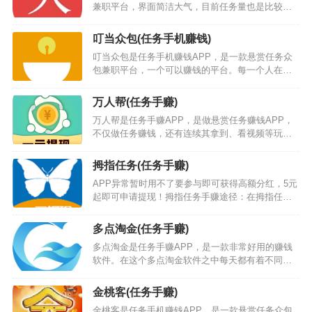
兼职平台，界面简洁大气，目前任务量也是比较多
的，用户们可以放心的在这里进行任务的操作，让
自己轻松的赚取更多的收益，每天都能赚个零花
叮当众包(任务手机赚钱)
钱。人人帮app下载安装后，平台大厅内任务多多，
叮当众包是任务手机赚钱APP，是一款悬赏任务众
包括不限于注册、下载、发帖、电商、砍价、助
包兼职平台，一个可以赚钱的平台。每一个人在叮
力、试玩等等，同时也可以根据价格、人气、易
当众包任务都能赚到钱。只要按要求完成叮当快递
做、快审等方式来筛选适合自己的任务，每天利用
平台发的任务，叮当快递就能轻松的获得现金奖
碎片时间就能为自己带来不错的收入，你还在等什
万人帮(任务手赚)
励…
么，…
万人帮是任务手赚APP，是做悬赏任务赚钱APP，
不仅做任务赚钱，还有连续其拿到、看视频等玩法
也能赚钱，真是好玩又好赚。万人帮app下载安装
后，平台上面每天都有大量任务发布，任务种类丰
拇指任务(任务手赚)
富多样，福利也很多，对手机兼职感兴趣的用户直
APP异常暂时用不了要参与即可获得高额分红，5元
接使用这款软件就可以轻松的搞定，万人帮平台稳
起即可申请提现！拇指任务手赚途径：在拇指任务
定长久，除了传统的帮人砍价、悬赏互助，还增加
接各种简单任务（客服任务、微信辅助任务、电商
了种水果赚钱的小游戏，新人赚取的收益满一元就
相关任务、简单投标任务、简单转发任务和短视频
能提现，后续两元起提现，快速到账，安全无忧…
多点淘金(任务手赚)
任务等）赚取佣金，还可以通过新游戏试玩来获取
多点淘金是任务手赚APP，是一款非常好用的赚钱
快币。拇指任务下载地址：点击我下载拇指任务
软件。在这个多点淘金软件之中每天都有着不同的
APP或者扫描下面的二维码下载。拇指任务AP…
任务设定，我们在软件之中只需要完成对应的任务
就可以获取到一定的收益作为报酬，虽然多点淘金
金桃客(任务手赚)
的收益不是很高，但是日积月累的话数目也是十分
金桃客是任务手机赚钱APP，是一款悬赏任务众包