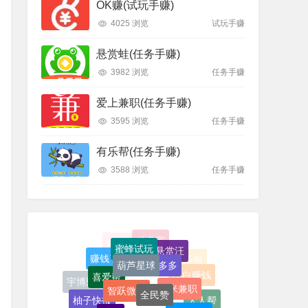
OK赚(试玩手赚)
4025 浏览
试玩手赚
悬赏蛙(任务手赚)
3982 浏览
任务手赚
爱上兼职(任务手赚)
3595 浏览
任务手赚
有乐帮(任务手赚)
3588 浏览
任务手赚
蜜蜂试玩
悬赏汪
葫芦星球
帮多多
赚钱了
喜爱帮
小白赚钱
智跃微赚
U米兼职
全民赞
宇博聚流
柚子快报
快手
人人帮
哔哩哔哩
点淘
白金熊