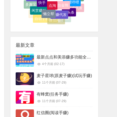
多趣宝盒
闲赏赚钱
点点代发
懒立帮
趣头条
好赚代发
问卷调查
抖音
自动手机赚钱
微信
微信阅读
试玩手赚
游戏试玩
最新文章
最新点点和美添赚多功能全自动挂机项目，单机一天5-10米 多号多撸【永久脚本+使用教程]
4个月前
(02-17)
麦子星球(原麦子赚)(试玩手赚)
11个月前
(07-29)
有蜂窝(任务手赚)
11个月前
(07-29)
红信圈(阅读手赚)