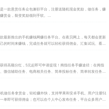
，是一款悬赏任务众包兼职平台，注册送随机现金奖励，做任务，赚
赚赏金，裂变奖励领到手软。…
款最新推出的手机赚钱网赚任务平台。在夜贝网上，每天都会更新
己的时间来赚钱，完成任务就可以轻松获得佣金。汇集试玩、看视
钱任务，夜贝网不仅赚钱任务类型繁多，而且夜贝网操作起来都很
网接各种简单任务（微信公众号任务和微信阅读任务）赚取金币。
贝网APP或者扫描下面的二维…
可获得高额分红，5元起即可申请提现！拇指任务手赚途径：在拇指
、微信辅助任务、电商相关任务、简单投标任务、简单转发任务和
以通过新游戏试玩来获取快币。拇指任务下载地址：点击我下载拇
维码下载。拇指任务AP…
，手机做任务拿赏金，轻松赚外快，支持苹果和安卓手机。用户注册51
一单即可获得佣金；也可以在个人中心发布任务，平台众多用户快
团队新作，app设计精美，操作流畅，除了实力杠杠滴之外，所有