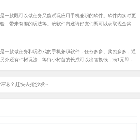
之前平台的优良作风。…
，是一款既可以做任务又能试玩应用手机兼职的软件。软件内实时更
验，带来有趣的玩法等。该软件内邀请好友们既可以获取现金奖
件内还能体验有趣的左右活动解锁来赚取福利收益等。喜欢这款软
。豆豆趣玩手机赚钱途径：在豆豆趣玩手机赚钱APP试玩各种喜欢
单游戏、最新上线游戏、捕鱼…
，是一款做任务和玩游戏的手机兼职软件，任务多多、奖励多多，通
另外还有种树玩法，等待小树苗的长成可以出售换钱，满1元即可
后，平台内的任务操作简单、奖励丰厚，相比于其他同类型的手机赚
玩佣金更高，且玩法更加丰富，另外还可以领取各种会员折扣，各
取，感兴趣的朋友快来下载…