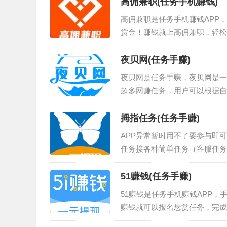
高佣兼职(任务手机赚钱)
高佣兼职是任务手机赚钱APP
赏金！赚钱就上高佣兼职，轻松
夜贝网(任务手赚)
夜贝网是任务手赚，夜贝网是一
超多网赚任务，用户可以根据自
频、点赞、挂机等在内的多种赚
简单！夜贝网手赚途径：在夜贝
拇指任务(任务手赚)
夜贝网下载地址：点击我下载夜
APP异常暂时用不了要参与即
任务接各种简单任务（客服任务
短视频任务等）赚取佣金，还可
指任务APP或者扫描下面的二
51赚钱(任务手赚)
51赚钱是任务手机赚钱APP
赚钱就可以报名悬赏任务，完成
速完成你得既定目标。老牌实力