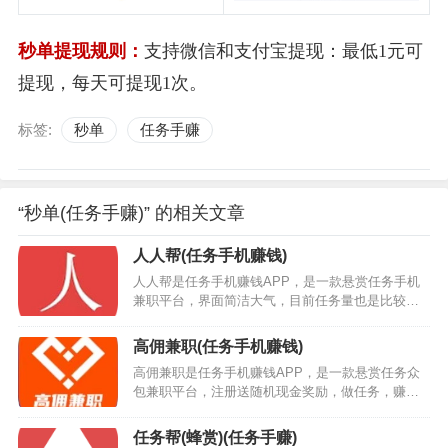
秒单提现规则：
支持微信和支付宝提现：最低1元可
提现，每天可提现1次。
标签:
秒单
任务手赚
“秒单(任务手赚)” 的相关文章
人人帮(任务手机赚钱)
人人帮是任务手机赚钱APP，是一款悬赏任务手机
兼职平台，界面简洁大气，目前任务量也是比较多
的，用户们可以放心的在这里进行任务的操作，让
自己轻松的赚取更多的收益，每天都能赚个零花
高佣兼职(任务手机赚钱)
钱。人人帮app下载安装后，平台大厅内任务多多，
高佣兼职是任务手机赚钱APP，是一款悬赏任务众
包括不限于注册、下载、发帖、电商、砍价、助
包兼职平台，注册送随机现金奖励，做任务，赚赏
力、试玩等等，同时也可以根据价格、人气、易
金！赚钱就上高佣兼职，轻松赚赏金，裂变奖励领
做、快审等方式来筛选适合自己的任务，每天利用
到手软。…
碎片时间就能为自己带来不错的收入，你还在等什
任务帮(蜂赏)(任务手赚)