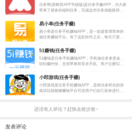
么，…
任务帮(原蜂赏APP升级版)是任务手赚APP，为大家
带来了很多的福利任务，完成这些任务就能获得各
种各样的奖励。任务都非常的简单，几分钟就嫩搞
定！让你闲在家中也能随时赚钱，非常的方便！支
易小单(任务手赚)
持实时提现到账，让收益变得更加简单！任务帮(蜂
易小单是任务手机赚钱APP，是一款超靠谱简单的
赏)手赚途径：在任务帮(蜂赏)接各种简单任务（关
做任务赚钱平台。有了这款软件之后，每天只需花
注任务、转发任务、助力任务、问卷任务和下载任
几分钟时间线上做做任务就能为自己赚取丰厚奖
务）赚取佣金，还可以通过新游戏试玩和看视频来
励。软件中的任务类型丰富多样，各式各样的赚钱
获取佣金。任务帮(蜂赏)下载地址：…
51赚钱(任务手赚)
模式等你来体验。软件中的所有任务都是免费提供
51赚钱是任务手机赚钱APP，手机做任务拿赏金，
的，绿色安全，用户可以放心挑选。软件门槛低，
轻松赚外快，支持苹果和安卓手机。用户注册51赚
时间自由，多做多赚。还可以邀请好友一起，赚取
钱就可以报名悬赏任务，完成一单即可获得佣金；
的福利更加的丰厚。易小单手机赚钱途径：在易小
也可以在个人中心发布任务，平台众多用户快速完
单手机赚钱APP接各种简单任务（长单任务、砍价
小郎游戏(任务手赚)
成你得既定目标。老牌实力团队新作，app设计精
任…
小郎游戏是任务手机赚钱APP，是相当多样化的游
美，操作流畅，除了实力杠杠滴之外，所有收益满1
戏试玩就能够赚钱平台可供用户们自己前来进行选
元就可以提现，延续了之前平台的优良作风。…
择,各种不同的游戏福利可供大家上线就能够进行完
成,操作起来相当的方便和简单,大家在这里可以根据
自己所感兴趣的兼职任务前来进行选择完成,靠谱的
任务无需任何的门槛就能够进行参与，欢迎大家自
己前来进行下载。…
发表评论