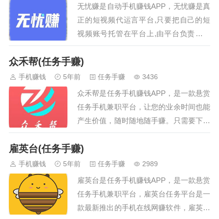
无忧赚是自动手机赚钱APP，无忧赚是真
微信和微信分身自动切换做任务脚
正的短视频代运言平台,只要把自己的短
本包更新适配机型安卓7.0以上，雷
视频账号托管在平台上,由平台负责制作
电模拟器均可。鸿蒙系统自测兼容
视频和运营,来获取官方回馈的广告佣金
性使用脚本前，先通过微信分别扫
众禾帮(任务手赚)
(倒如:发布表情包内容,引导用户去小程序
码下面的两个二维码注册点点和美
下载指定的麦情包,用户在下载图片之前
手机赚钱
5年前
任务手赚
3436
添赚账号，通过扫描下面二维码注
需要先观普官方指定的广告,观看完广告,
册点…
众禾帮是任务手机赚钱APP，是一款悬赏
官方会把广告的佣金结算给无忧赚,再由
任务手机兼职平台，让您的业余时间也能
无忧赚认定是哪个帐号产出的佣金。下发
产生价值，随时随地随手赚。只需要下载
给每个账户。…
APP注册登陆，在平台接单做任务即可，
雇英台(任务手赚)
两元即可提现，秒到账。您也可以在平台
发布您的需求，由平台用户帮助您完成。
手机赚钱
5年前
任务手赚
2989
寻人帮，找众禾帮，快来一起做个赚钱小
雇英台是任务手机赚钱APP，是一款悬赏
能手吧!…
任务手机兼职平台，雇英台任务平台是一
款最新推出的手机在线网赚软件，雇英台