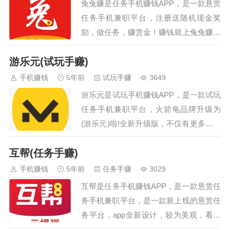
兔兔赚是任务手机赚钱APP，是一款悬赏
闻观感更好，喜欢可以来看看。…
任务手机兼职平台，注册送随机现金奖
励，做任务，赚赏金！赚钱就上兔兔赚，
轻松赚赏金，裂变奖励领到手软，让你闲
游乐元(试玩手赚)
在家中也能随时赚钱，非常的方便。兔兔
赚手机赚钱途径：在兔兔赚手机赚钱APP
手机赚钱
5年前
试玩手赚
3649
接各种简单任务（砍价关注任务、网页注
游乐元是试玩手机赚钱APP，是一款试玩
册任务、注册下载任务、试玩应用任务、
任务手机兼职平台，火箭龟品牌升级为
转发分享任务、电商回收任务、认证绑卡
(游乐元)啦!全新升级版，不仅有更多无需
任务、特单任务、微小任务、长单任务、
下载即点即玩的好游戏，并且边打游戏可
直播互动任务、推广引流任务和其他任
互帮(任务手赚)
以获得更多好礼~~游乐元(Metopia)是一
务）…
款手机游戏合辑APP，用户可以在游乐元
手机赚钱
5年前
任务手赚
3029
APP内发现并畅玩喜爱的手机游戏，无需
互帮是任务手机赚钱APP，是一款悬赏任
安装游戏，一点即玩。…
务手机兼职平台，是一款新上线的悬赏任
务平台，app全新设计，较为美观，看得
出来还是花了不少心思的，互帮给人感觉