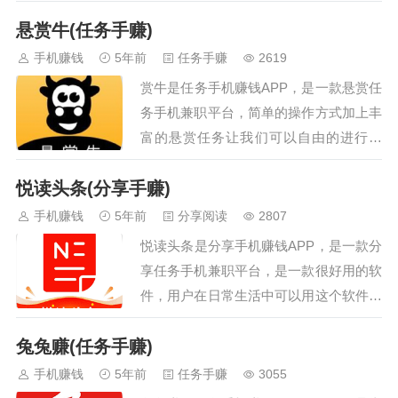
任务平台app为用户提供了一款全新的在
悬赏牛(任务手赚)
线网络兼职软件，在这里你可以通过手机
在线完成任务，赚取零花钱，轻松简单，
手机赚钱
5年前
任务手赚
2619
欢迎用户下载使用。雇英台手机赚钱途
赏牛是任务手机赚钱APP，是一款悬赏任
径：在雇英台手机赚钱APP接各种简单任
务手机兼职平台，简单的操作方式加上丰
务（下载注册任务、网页注册任务、关注
富的悬赏任务让我们可以自由的进行选
加粉任务、试玩应用任务、直播阅读任
择，涵盖多个方面让我们快速的找到适合
务、微小程序任务、认证绑卡任务、好友
悦读头条(分享手赚)
自己的工作内容可以自由来提取非常方
砍…
便，有需要的朋友快来尝试一下吧悬赏牛
手机赚钱
5年前
分享阅读
2807
手机赚钱途径：在悬赏牛手机赚钱APP接
悦读头条是分享手机赚钱APP，是一款分
各种简单任务（简单任务、微小程序任
享任务手机兼职平台，是一款很好用的软
务、砍价任务、注册下载任务、认证绑卡
件，用户在日常生活中可以用这个软件阅
任务、应用试玩任务、电商回收任务、直
读一些新闻资讯，这里每天都会更新最新
播阅读任务、高价任务和和其他任务）赚
兔兔赚(任务手赚)
的新闻资讯，打开就能浏览，内容包含很
取佣金…
多版块，有健康、体育、育儿、美食等
手机赚钱
5年前
任务手赚
3055
等，大事小事都能随时看，图文并茂，新