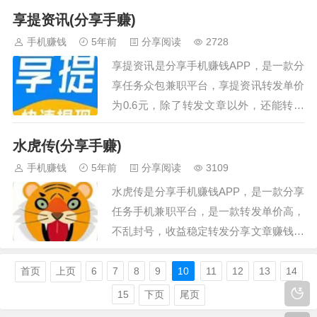
享提资讯(分享手赚)
还可以，活动多，奖励丰富，新平台上线
初期，想通过活动快速拉升人气。互帮手
手机赚钱
5年前
分享阅读
2728
机赚钱途径：在互帮手机赚钱APP接各种
享提资讯是分享手机赚钱APP，是一款分
简单任务（下载注册任务、关注了解任
享任务众包兼职平台，享提资讯转发单价
务、红包砍价任务、分享转发任务、浏览
为0.6元，除了转发文章以外，还能转发
任务和电商任务）赚取佣金，还可以通过
视频，转发文章到朋友圈中，未免会有点
新游戏试玩来获取佣金。互帮手机赚钱
水虎传(分享手赚)
尴尬，但是转发视频就避免了尴尬，而且
A…
朋友圈里发个视频在生活中是再正常不过
手机赚钱
5年前
分享阅读
3109
了。转发视频这一玩法在很多转发平台里
水虎传是分享手机赚钱APP，是一款分享
面是没有的，这使得这个平台有更好的转
任务手机兼职平台，是一款转发单价高，
发效果和收益。…
不乱封号，收益稳定转发分享文章赚钱平
台类型的app，为您提供最新官方正版下
载。支持苹果/安卓系统用户使用。满20
首页
上页
6
7
8
9
10
11
12
13
14
元起即可取出，水虎传平台上提供了超多
15
下页
尾页
内容丰富又绿色的文章和视频资讯，其中